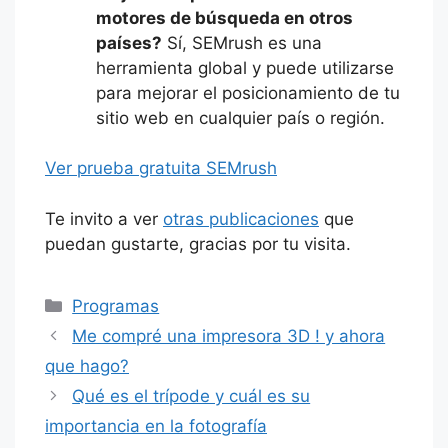
motores de búsqueda en otros
países?
Sí, SEMrush es una
herramienta global y puede utilizarse
para mejorar el posicionamiento de tu
sitio web en cualquier país o región.
Ver prueba gratuita SEMrush
Te invito a ver
otras publicaciones
que
puedan gustarte, gracias por tu visita.
Categorías
Programas
Me compré una impresora 3D ! y ahora
que hago?
Qué es el trípode y cuál es su
importancia en la fotografía