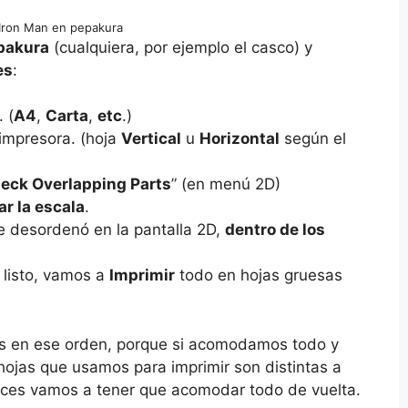
Iron Man en pepakura
epakura
(cualquiera, por ejemplo el casco) y
es
:
 (
A4
,
Carta
,
etc
.)
 impresora. (hoja
Vertical
u
Horizontal
según el
eck Overlapping Parts
” (en menú 2D)
r la escala
.
 desordenó en la pantalla 2D,
dentro de los
 listo, vamos a
Imprimir
todo en hojas gruesas
s en ese orden, porque si acomodamos todo y
ojas que usamos para imprimir son distintas a
onces vamos a tener que acomodar todo de vuelta.