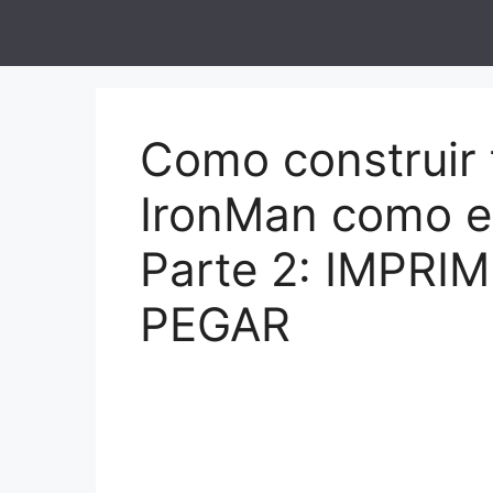
Saltar
al
contenido
Como construir t
IronMan como el 
Parte 2: IMPRI
PEGAR