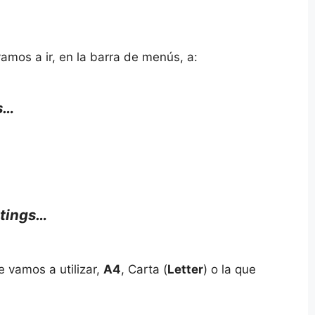
vamos a ir, en la barra de menús, a:
s…
ttings…
e vamos a utilizar,
A4
, Carta (
Letter
) o la que